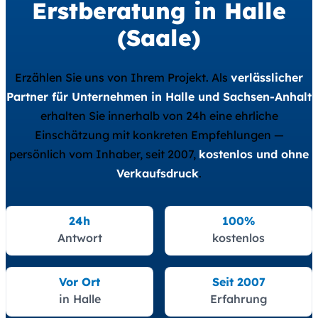
Erstberatung in Halle
(Saale)
Erzählen Sie uns von Ihrem Projekt. Als
verlässlicher
Partner für Unternehmen in Halle und Sachsen-Anhalt
erhalten Sie innerhalb von 24h eine ehrliche
Einschätzung mit konkreten Empfehlungen —
persönlich vom Inhaber, seit 2007,
kostenlos und ohne
Verkaufsdruck
.
24h
100%
Antwort
kostenlos
Vor Ort
Seit 2007
in Halle
Erfahrung