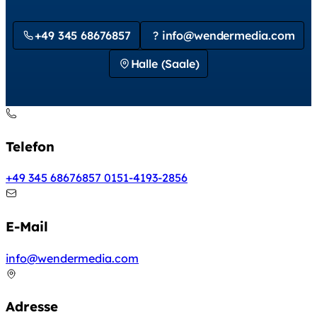
+49 345 68676857
?
info@wendermedia.com
Halle (Saale)
Kontaktmöglichkeiten
Telefon
+49 345 68676857
0151-4193-2856
E-Mail
info@wendermedia.com
Adresse