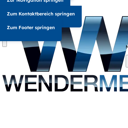
Zur Navigation springen
+49 345 6867 6857
Zum Kontaktbereich springen
A-
A+
Zum Footer springen
Dunkel
Hell