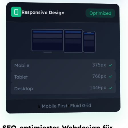
Responsive Design
Optimized
✓
375px
Mobile
✓
768px
Tablet
✓
1440px
Desktop
Fluid Grid
⚡
Mobile First
📱
SEO-optimiertes Webdesign für