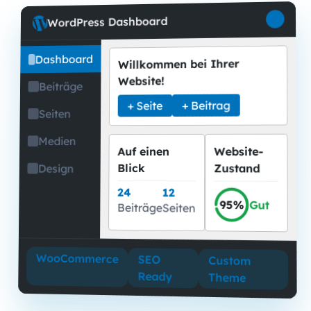
WordPress Dashboard
Dashboard
Willkommen bei Ihrer
Website!
Beiträge
+ Beitrag
+ Seite
Seiten
Medien
Website-
Auf einen
Blick
Zustand
Design
24
12
95%
Gut
Beiträge
Seiten
WooCommerce
SEO
Custom
Ready
Theme