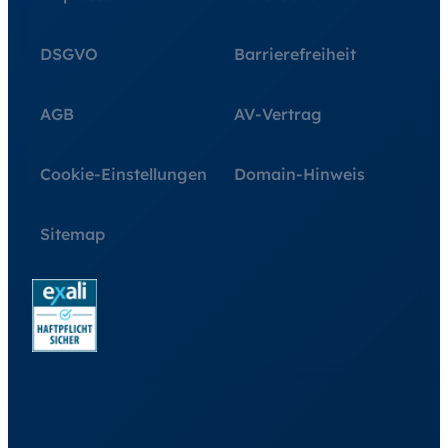
DSGVO
Barrierefreiheit
AGB
AV-Vertrag
Cookie-Einstellungen
Domain-Hinweis
Sitemap