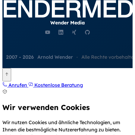
Wender Media
©
2007 - 2026
Arnold Wender
·
Alle Rechte vorbehalte
Zurück nach oben
Anrufen
Kostenlose Beratung
Wir verwenden Cookies
Wir nutzen Cookies und ähnliche Technologien, um
Ihnen die bestmögliche Nutzererfahrung zu bieten.