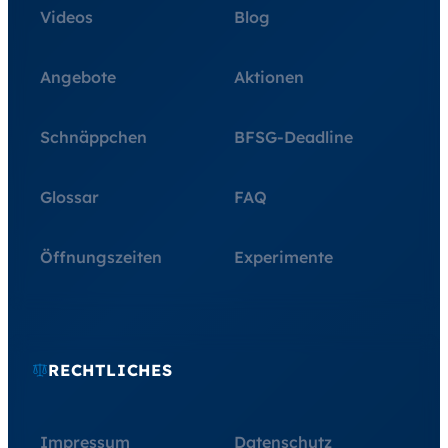
Videos
Blog
Angebote
Aktionen
Schnäppchen
BFSG-Deadline
Glossar
FAQ
Öffnungszeiten
Experimente
RECHTLICHES
Impressum
Datenschutz