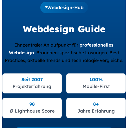
?
Webdesign-Hub
Webdesign Guide
Ihr zentraler Anlaufpunkt für
professionelles
Webdesign
. Branchen-spezifische Lösungen, Best
Practices, aktuelle Trends und Technologie-Vergleiche.
Seit 2007
100%
Projekterfahrung
Mobile-First
98
8+
Ø Lighthouse Score
Jahre Erfahrung