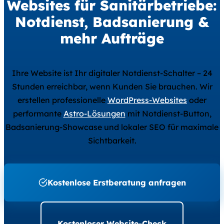
Websites für Sanitärbetriebe:
Notdienst, Badsanierung &
mehr Aufträge
Ihre Website ist Ihr digitaler Notdienst-Schalter – 24
Stunden erreichbar, wenn Kunden Sie brauchen. Wir
erstellen professionelle
WordPress-Websites
oder
performante
Astro-Lösungen
mit Notdienst-Button,
Badsanierung-Showcase und lokaler SEO für maximale
Sichtbarkeit.
Kostenlose Erstberatung anfragen
Kostenloser Website-Check