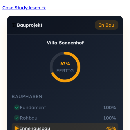
Case Study lesen →
🏗️
Bauprojekt
In Bau
Villa Sonnenhof
67%
FERTIG
BAUPHASEN
✓
Fundament
100%
✓
Rohbau
100%
▶
Innenausbau
45%