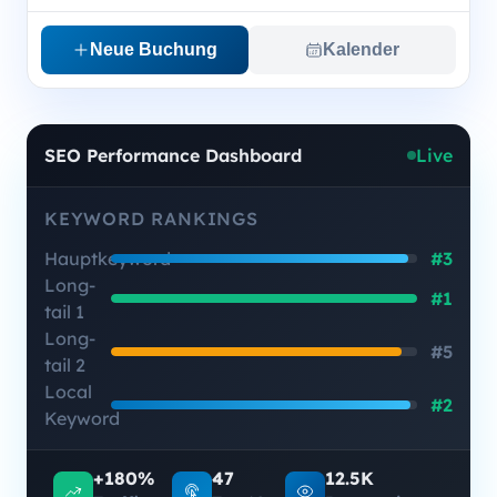
Neue Buchung
Kalender
SEO Performance Dashboard
Live
KEYWORD RANKINGS
Hauptkeyword
#3
Long-
#1
tail 1
Long-
#5
tail 2
Local
#2
Keyword
+180%
47
12.5K