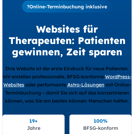
?
Online-Terminbuchung inklusive
Websites für
Therapeuten: Patienten
gewinnen, Zeit sparen
Ihre Website ist der erste Eindruck für neue Patienten.
Wir erstellen professionelle, BFSG-konforme
WordPress-
Websites
oder performante
Astro-Lösungen
mit Online-
Terminbuchung – damit Sie sich auf das konzentrieren
können, was Sie am besten können: Menschen helfen.
19+
100%
Jahre
BFSG-konform