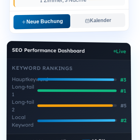
Kalender
Neue Buchung
SEO Performance Dashboard
Live
KEYWORD RANKINGS
Hauptkeyword
#3
Long-tail
#1
1
Long-tail
#5
2
Local
#2
Keyword