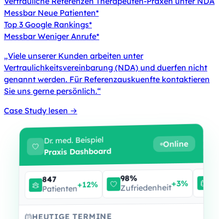
Vertrauliche Referenzen
Therapeuten-Praxen unter NDA
Messbar
Neue Patienten*
Top 3
Google Rankings*
Messbar
Weniger Anrufe*
„Viele unserer Kunden arbeiten unter
Vertraulichkeitsvereinbarung (NDA) und duerfen nicht
genannt werden. Für Referenzauskuenfte kontaktieren
Sie uns gerne persönlich.“
Case Study lesen →
Dr. med. Beispiel
Online
Praxis Dashboard
2
98%
847
+3%
+12%
H
Zufriedenheit
Patienten
HEUTIGE TERMINE